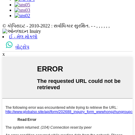
© કૉપિરાઇટ - 2010-2022 : સર્વાધિકાર સુરક્ષિત.
- - , , , , , ,
ઈ - મેલ મોકલો
વોટ્સેપ
x