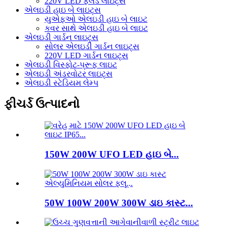
220V LED ફ્લડ લાઇટ્સ
એલઇડી હાઇ બે લાઇટ્સ
યુએફઓ એલઇડી હાઇ બે લાઇટ
કવર સાથે એલઇડી હાઇ બે લાઇટ
એલઇડી ગાર્ડન લાઇટ્સ
સોલર એલઇડી ગાર્ડન લાઇટ્સ
220V LED ગાર્ડન લાઇટ્સ
એલઇડી વિસ્ફોટ-પ્રૂફ લાઇટ
એલઇડી અંડરવોટર લાઇટ્સ
એલઇડી સ્ટેડિયમ લેમ્પ
ફીચર્ડ ઉત્પાદનો
150W 200W UFO LED હાઇ બે...
50W 100W 200W 300W ડાઇ કાસ્ટ...