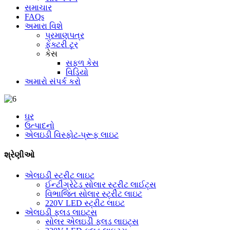
સમાચાર
FAQs
અમારા વિશે
પ્રમાણપત્ર
ફેક્ટરી ટૂર
કેસ
સફળ કેસ
વિડિયો
અમારો સંપર્ક કરો
ઘર
ઉત્પાદનો
એલઇડી વિસ્ફોટ-પ્રૂફ લાઇટ
શ્રેણીઓ
એલઇડી સ્ટ્રીટ લાઇટ
ઈન્ટીગ્રેટેડ સોલાર સ્ટ્રીટ લાઈટ્સ
વિભાજિત સોલાર સ્ટ્રીટ લાઇટ
220V LED સ્ટ્રીટ લાઇટ
એલઇડી ફ્લડ લાઇટ્સ
સોલર એલઇડી ફ્લડ લાઇટ્સ