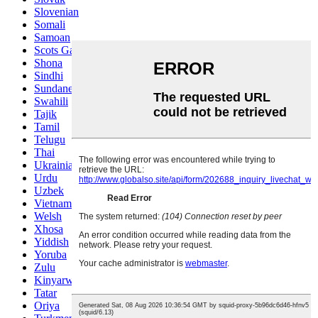
Slovenian
Somali
Samoan
Scots Gaelic
Shona
Sindhi
Sundanese
Swahili
Tajik
Tamil
Telugu
Thai
Ukrainian
Urdu
Uzbek
Vietnamese
Welsh
Xhosa
Yiddish
Yoruba
Zulu
Kinyarwanda
Tatar
Oriya