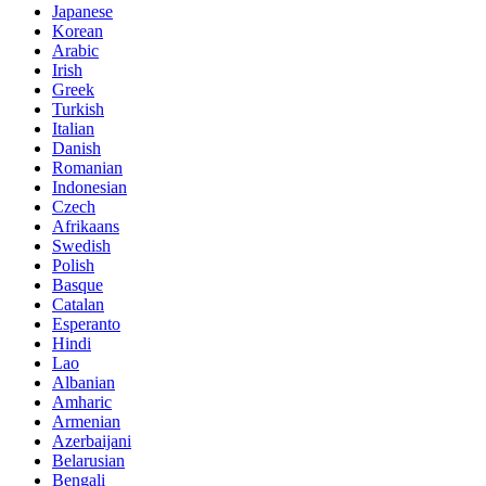
Japanese
Korean
Arabic
Irish
Greek
Turkish
Italian
Danish
Romanian
Indonesian
Czech
Afrikaans
Swedish
Polish
Basque
Catalan
Esperanto
Hindi
Lao
Albanian
Amharic
Armenian
Azerbaijani
Belarusian
Bengali