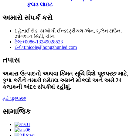
ફ્લડ લાઇટ
અમારો સંપર્ક કરો
1 હેતાઈ રોડ, કાઓયી ઈન્ડસ્ટ્રીયલ ઝોન, ગુઝેન ટાઉન,
ઝોંગશાન સિટી, ચીન
ટેલ:
+0086-13249028523
ઈમેલ:
nicole@hongzhunled.com
તપાસ
અમારા ઉત્પાદનો અથવા કિંમત સૂચિ વિશે પૂછપરછ માટે,
કૃપા કરીને તમારો ઇમેઇલ અમને મોકલો અને અમે 24
કલાકની અંદર સંપર્કમાં રહીશું.
હવે પૂછપરછ
સામાજિક