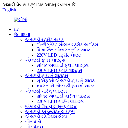
અમારી વેબસાઇટ્સ પર આપનું સ્વાગત છે!
English
ઘર
ઉત્પાદનો
એલઇડી સ્ટ્રીટ લાઇટ
ઈન્ટીગ્રેટેડ સોલાર સ્ટ્રીટ લાઈટ્સ
વિભાજિત સોલાર સ્ટ્રીટ લાઇટ
220V LED સ્ટ્રીટ લાઇટ
એલઇડી ફ્લડ લાઇટ્સ
સોલર એલઇડી ફ્લડ લાઇટ્સ
220V LED ફ્લડ લાઇટ્સ
એલઇડી હાઇ બે લાઇટ્સ
યુએફઓ એલઇડી હાઇ બે લાઇટ
કવર સાથે એલઇડી હાઇ બે લાઇટ
એલઇડી ગાર્ડન લાઇટ્સ
સોલર એલઇડી ગાર્ડન લાઇટ્સ
220V LED ગાર્ડન લાઇટ્સ
એલઇડી વિસ્ફોટ-પ્રૂફ લાઇટ
એલઇડી અંડરવોટર લાઇટ્સ
એલઇડી સ્ટેડિયમ લેમ્પ
સૌર પંખો
સૌર પેનલ