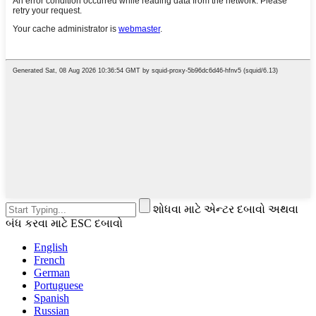
શોધવા માટે એન્ટર દબાવો અથવા
બંધ કરવા માટે ESC દબાવો
English
French
German
Portuguese
Spanish
Russian