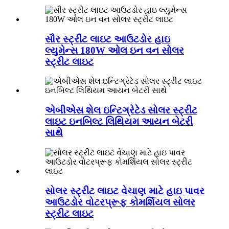
સૌર સ્ટ્રીટ લાઇટ આઉટડોર હાઇ
લ્યુમેન્સ 180W ઓલ ઇન વન સોલર
સ્ટ્રીટ લાઇટ
એબીએસ શેલ ઇન્ટિગ્રેટેડ સોલર સ્ટ્રીટ
લાઇટ ઇનબિલ્ટ લિથિયમ આયન બેટરી
સાથે
સોલર સ્ટ્રીટ લાઇટ વેચાણ માટે હાઇ પાવર
આઉટડોર વોટરપ્રૂફ કોમર્શિયલ સોલર
સ્ટ્રીટ લાઇટ