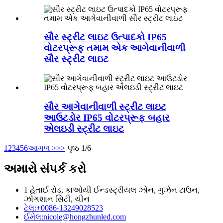
સૌર સ્ટ્રીટ લાઇટ ઉત્પાદકો IP65
વોટરપ્રૂફ તમામ એક આગેવાનીવાળી
સૌર સ્ટ્રીટ લાઇટ
સૌર આગેવાનીવાળી સ્ટ્રીટ લાઇટ
આઉટડોર IP65 વોટરપ્રૂફ બહાર
એલઇડી સ્ટ્રીટ લાઇટ
1
2
3
4
5
6
આગળ >
>>
પૃષ્ઠ 1/6
અમારો સંપર્ક કરો
1 હેતાઈ રોડ, કાઓયી ઈન્ડસ્ટ્રીયલ ઝોન, ગુઝેન ટાઉન,
ઝોંગશાન સિટી, ચીન
ટેલ:
+0086-13249028523
ઈમેલ:
nicole@hongzhunled.com