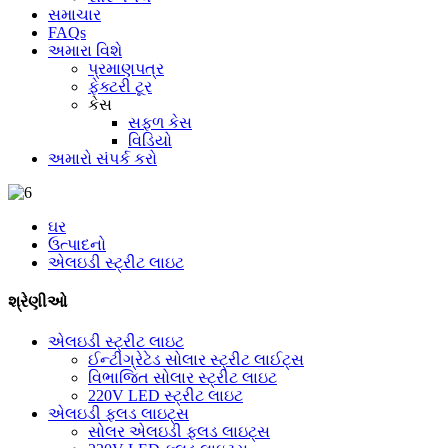
સમાચાર
FAQs
અમારા વિશે
પ્રમાણપત્ર
ફેક્ટરી ટૂર
કેસ
સફળ કેસ
વિડિયો
અમારો સંપર્ક કરો
ઘર
ઉત્પાદનો
એલઇડી સ્ટ્રીટ લાઇટ
શ્રેણીઓ
એલઇડી સ્ટ્રીટ લાઇટ
ઈન્ટીગ્રેટેડ સોલાર સ્ટ્રીટ લાઈટ્સ
વિભાજિત સોલાર સ્ટ્રીટ લાઇટ
220V LED સ્ટ્રીટ લાઇટ
એલઇડી ફ્લડ લાઇટ્સ
સોલર એલઇડી ફ્લડ લાઇટ્સ