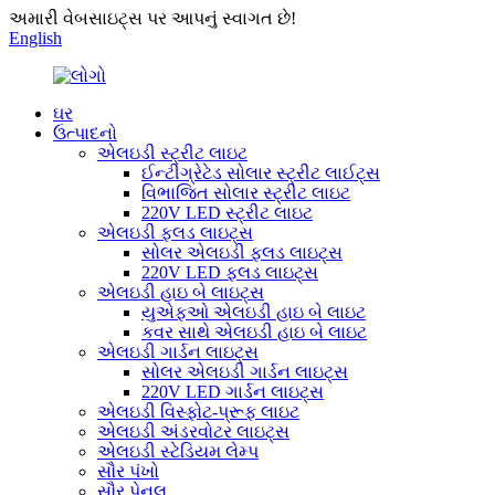
અમારી વેબસાઇટ્સ પર આપનું સ્વાગત છે!
English
ઘર
ઉત્પાદનો
એલઇડી સ્ટ્રીટ લાઇટ
ઈન્ટીગ્રેટેડ સોલાર સ્ટ્રીટ લાઈટ્સ
વિભાજિત સોલાર સ્ટ્રીટ લાઇટ
220V LED સ્ટ્રીટ લાઇટ
એલઇડી ફ્લડ લાઇટ્સ
સોલર એલઇડી ફ્લડ લાઇટ્સ
220V LED ફ્લડ લાઇટ્સ
એલઇડી હાઇ બે લાઇટ્સ
યુએફઓ એલઇડી હાઇ બે લાઇટ
કવર સાથે એલઇડી હાઇ બે લાઇટ
એલઇડી ગાર્ડન લાઇટ્સ
સોલર એલઇડી ગાર્ડન લાઇટ્સ
220V LED ગાર્ડન લાઇટ્સ
એલઇડી વિસ્ફોટ-પ્રૂફ લાઇટ
એલઇડી અંડરવોટર લાઇટ્સ
એલઇડી સ્ટેડિયમ લેમ્પ
સૌર પંખો
સૌર પેનલ