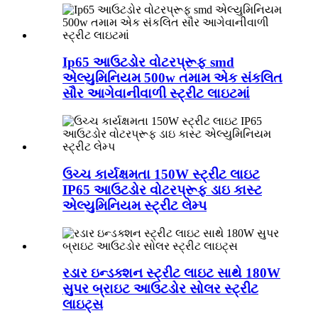
Ip65 આઉટડોર વોટરપ્રૂફ smd
એલ્યુમિનિયમ 500w તમામ એક સંકલિત
સૌર આગેવાનીવાળી સ્ટ્રીટ લાઇટમાં
ઉચ્ચ કાર્યક્ષમતા 150W સ્ટ્રીટ લાઇટ
IP65 આઉટડોર વોટરપ્રૂફ ડાઇ કાસ્ટ
એલ્યુમિનિયમ સ્ટ્રીટ લેમ્પ
રડાર ઇન્ડક્શન સ્ટ્રીટ લાઇટ સાથે 180W
સુપર બ્રાઇટ આઉટડોર સોલર સ્ટ્રીટ
લાઇટ્સ