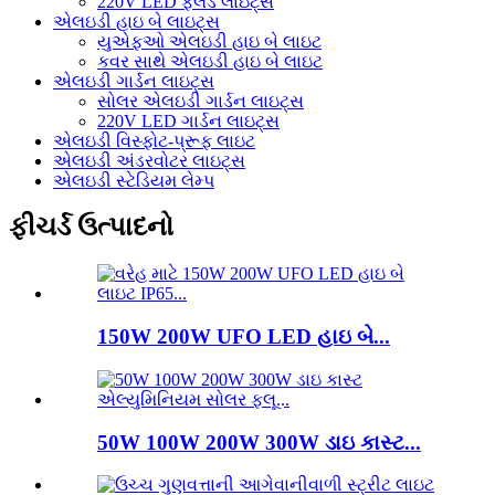
220V LED ફ્લડ લાઇટ્સ
એલઇડી હાઇ બે લાઇટ્સ
યુએફઓ એલઇડી હાઇ બે લાઇટ
કવર સાથે એલઇડી હાઇ બે લાઇટ
એલઇડી ગાર્ડન લાઇટ્સ
સોલર એલઇડી ગાર્ડન લાઇટ્સ
220V LED ગાર્ડન લાઇટ્સ
એલઇડી વિસ્ફોટ-પ્રૂફ લાઇટ
એલઇડી અંડરવોટર લાઇટ્સ
એલઇડી સ્ટેડિયમ લેમ્પ
ફીચર્ડ ઉત્પાદનો
150W 200W UFO LED હાઇ બે...
50W 100W 200W 300W ડાઇ કાસ્ટ...