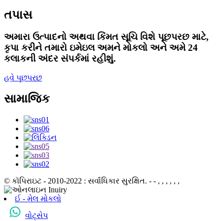
તપાસ
અમારા ઉત્પાદનો અથવા કિંમત સૂચિ વિશે પૂછપરછ માટે,
કૃપા કરીને તમારો ઇમેઇલ અમને મોકલો અને અમે 24
કલાકની અંદર સંપર્કમાં રહીશું.
હવે પૂછપરછ
સામાજિક
© કૉપિરાઇટ - 2010-2022 : સર્વાધિકાર સુરક્ષિત.
- - , , , , , ,
ઈ - મેલ મોકલો
વોટ્સેપ