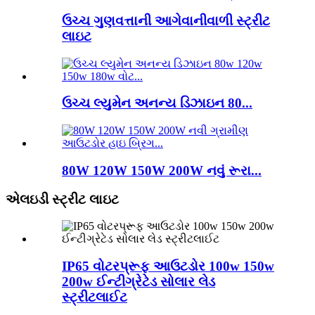
ઉચ્ચ ગુણવત્તાની આગેવાનીવાળી સ્ટ્રીટ
લાઇટ
ઉચ્ચ લ્યુમેન અનન્ય ડિઝાઇન 80...
80W 120W 150W 200W નવું રૂરા...
એલઇડી સ્ટ્રીટ લાઇટ
IP65 વોટરપ્રૂફ આઉટડોર 100w 150w
200w ઈન્ટીગ્રેટેડ સોલાર લેડ
સ્ટ્રીટલાઈટ